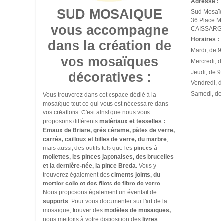
Adresse :
SUD MOSAIQUE
Sud Mosaï
​36 Place 
vous accompagne
CAISSAR
Horaires :
dans la création de
Mardi, de 
vos mosaïques
Mercredi, 
Jeudi, de 
décoratives :
Vendredi, 
Samedi, d
Vous trouverez dans cet espace dédié à la
mosaïque tout ce qui vous est nécessaire dans
vos créations. C'est ainsi que nous vous
proposons différents
matériaux et tesselles :
Emaux de Briare, grés cérame, pâtes de verre,
carrés, cailloux et billes de verre, du marbre
,
mais aussi, des outils tels que les
pinces à
mollettes, les pinces japonaises, des brucelles
et la dernière-née, la pince Breda
. Vous y
trouverez également des
ciments joints, du
mortier colle et des filets de fibre de verre
.
Nous proposons également un éventail de
supports
. Pour vous documenter sur l'art de la
mosaïque, trouver des
modèles de mosaïques,
nous mettons à votre disposition des
livres