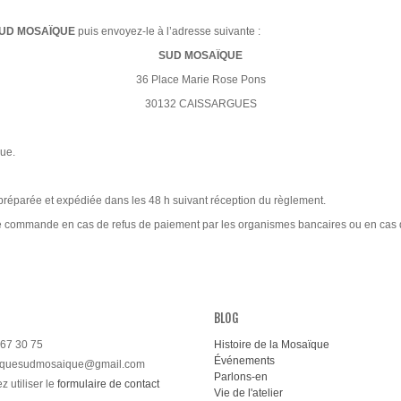
UD MOSAÏQUE
puis envoyez-le à l’adresse suivante :
SUD MOSAÏQUE
36 Place Marie Rose Pons
30132 CAISSARGUES
ue.
préparée et expédiée dans les 48 h suivant réception du règlement.
une commande en cas de refus de paiement par les organismes bancaires ou en cas
BLOG
67 30 75
Histoire de la Mosaïque
Événements
iquesudmosaique@gmail.com
Parlons-en
 utiliser le
formulaire de contact
Vie de l'atelier