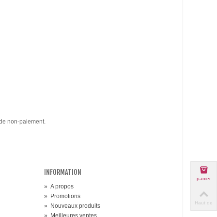
 de non-paiement.
INFORMATION
panier
»
A propos
»
Promotions
Haut de
»
Nouveaux produits
page
»
Meilleures ventes