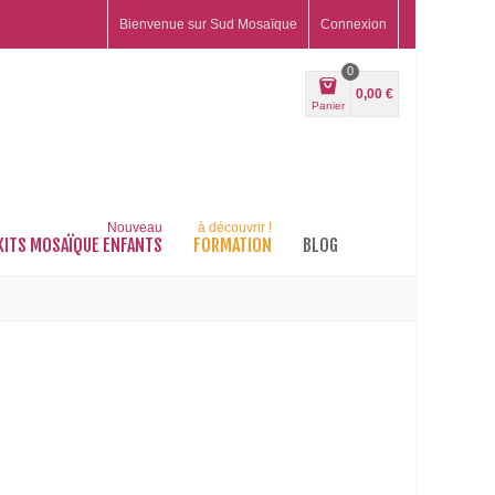
Bienvenue sur Sud Mosaïque
Connexion
0
0,00 €
Panier
Nouveau
à découvrir !
KITS MOSAÏQUE ENFANTS
FORMATION
BLOG