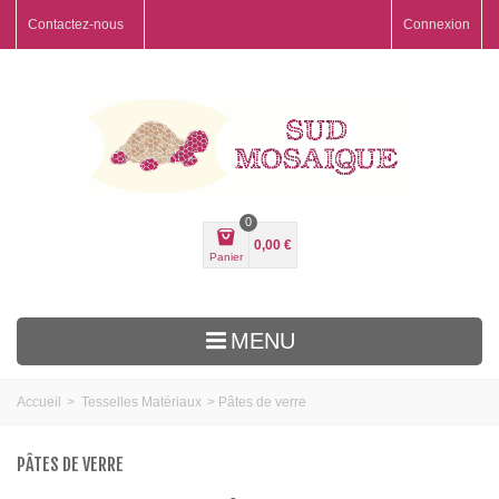
Contactez-nous
Connexion
0
0,00 €
Panier
MENU
Accueil
>
Tesselles Matériaux
>
Pâtes de verre
PÂTES DE VERRE