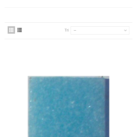
Tri
--