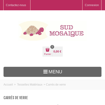
Contactez-nous
Connexion
0
0,00 €
Panier
MENU
Accueil
>
Tesselles Matériaux
>
Carrés de verre
CARRÉS DE VERRE