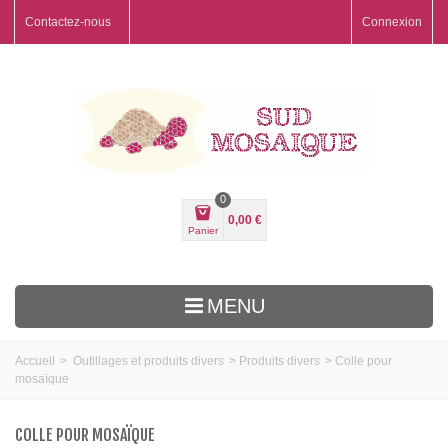
Contactez-nous
Connexion
0
0,00 €
Panier
MENU
Accueil
>
Outillages et produits divers
>
Produits divers
>
Colle pour
mosaïque
COLLE POUR MOSAÏQUE