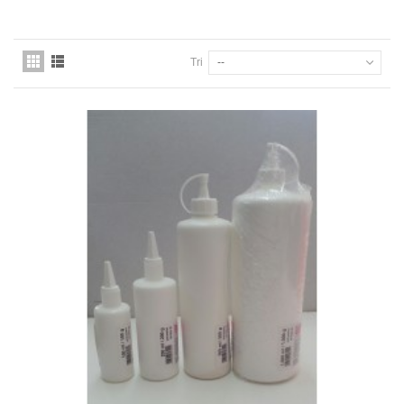
Tri
--