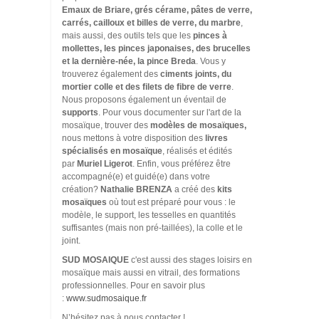
Emaux de Briare, grés cérame, pâtes de verre,
carrés, cailloux et billes de verre, du marbre
,
mais aussi, des outils tels que les
pinces à
mollettes, les pinces japonaises, des brucelles
et la dernière-née, la pince Breda
. Vous y
trouverez également des
ciments joints, du
mortier colle et des filets de fibre de verre
.
Nous proposons également un éventail de
supports
. Pour vous documenter sur l'art de la
mosaïque, trouver des
modèles de mosaïques,
nous mettons à votre disposition des
livres
spécialisés en mosaïque
, réalisés et édités
par
Muriel Ligerot
. Enfin, vous préférez être
accompagné(e) et guidé(e) dans votre
création?
Nathalie BRENZA
a créé des
kits
mosaïques
où tout est préparé pour vous : le
modèle, le support, les tesselles en quantités
suffisantes (mais non pré-taillées), la colle et le
joint.
SUD MOSAIQUE
c'est aussi des stages loisirs en
mosaïque mais aussi en vitrail, des formations
professionnelles. Pour en savoir plus
:
www.sudmosaique.fr
N’hésitez pas à nous contacter !