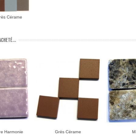
rès Cérame
CHETÉ...
re Harmonie
Grès Cérame
M