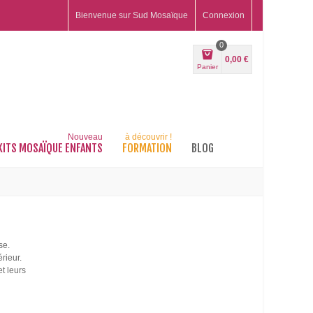
Bienvenue sur Sud Mosaïque
Connexion
0
0,00 €
Panier
Nouveau
à découvrir !
KITS MOSAÏQUE ENFANTS
FORMATION
BLOG
se.
érieur.
t leurs