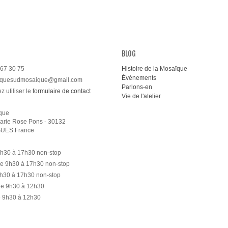
BLOG
67 30 75
Histoire de la Mosaïque
Événements
iquesudmosaique@gmail.com
Parlons-en
 utiliser le
formulaire de contact
Vie de l'atelier
que
Marie Rose Pons
- 30132
GUES
France
9h30 à 17h30 non-stop
de 9h30 à 17h30 non-stop
9h30 à 17h30 non-stop
de 9h30 à 12h30
e 9h30 à 12h30