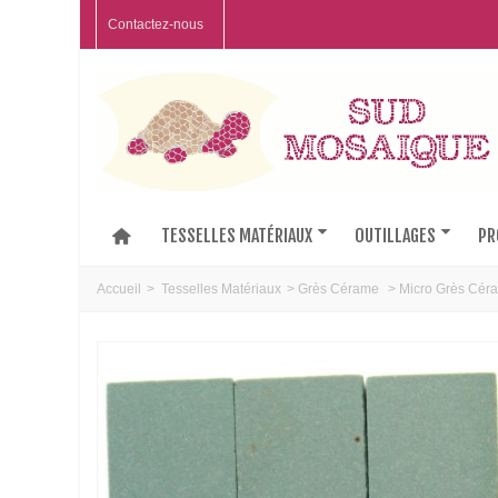
Contactez-nous
TESSELLES MATÉRIAUX
OUTILLAGES
PR
Accueil
>
Tesselles Matériaux
>
Grès Cérame
>
Micro Grès Cér