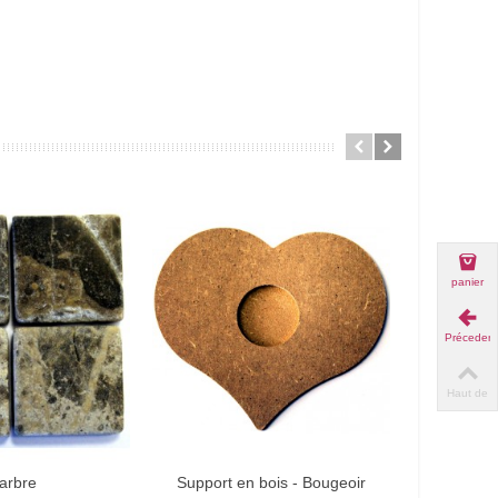
panier
Précedent
Haut de
page
arbre
Support en bois - Bougeoir
Kit de 