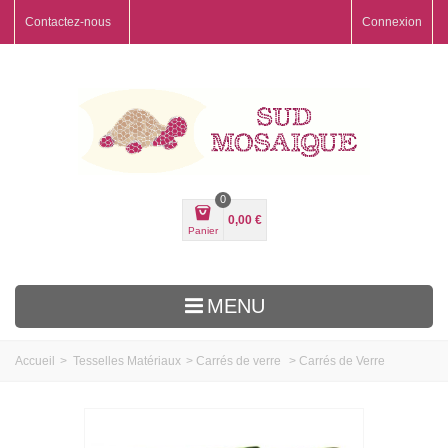
Contactez-nous
Connexion
0
0,00 €
Panier
MENU
Accueil
>
Tesselles Matériaux
>
Carrés de verre
>
Carrés de Verre