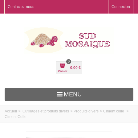
Contactez-nous
Connexion
0
0,00 €
Panier
MENU
Accueil
>
Outillages et produits divers
>
Produits divers
>
Ciment colle
>
Ciment Colle